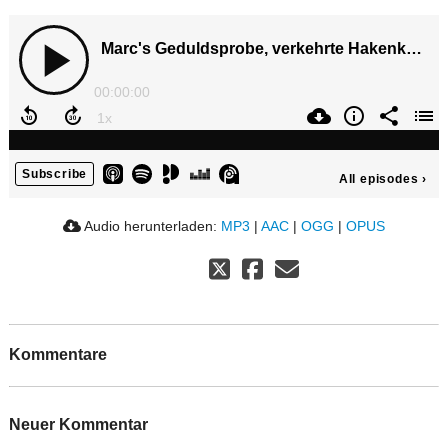
Marc's Geduldsprobe, verkehrte Hakenkreuze, vegane Ethik und Bahnärger
00:00:00
Subscribe
All episodes
›
Audio herunterladen:
MP3
|
AAC
|
OGG
|
OPUS
Kommentare
Neuer Kommentar