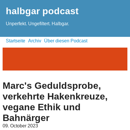
halbgar podcast
Unperfekt. Ungefiltert. Halbgar.
Startseite
Archiv
Über diesen Podcast
Marc's Geduldsprobe,
verkehrte Hakenkreuze,
vegane Ethik und
Bahnärger
09. October 2023